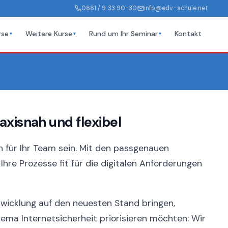
0661 / 9 33 90-30
info@edv-schule.net
rse
Weitere Kurse
Rund um Ihr Seminar
Kontakt
▼
▼
▼
xisnah und flexibel
 für Ihr Team sein. Mit den passgenauen
hre Prozesse fit für die digitalen Anforderungen
twicklung auf den neuesten Stand bringen,
ma Internetsicherheit priorisieren möchten: Wir