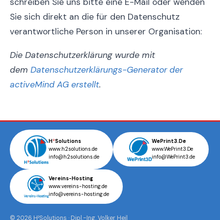
schreiben Sie uns bitte eine E-Mail oder wenden
Sie sich direkt an die für den Datenschutz
verantwortliche Person in unserer Organisation:
Die Datenschutzerklärung wurde mit
dem
Datenschutzerklärungs-Generator der
activeMind AG erstellt
.
H
²
Solutions
WePrint3.De
www.h2solutions.de
www.WePrint3.De
info@h2solutions.de
info@WePrint3.de
Vereins-Hosting
www.vereins-hosting.de
info@vereins-hosting.de
© 2026 H²Solutions · Dipl.-Ing. Volker Heil