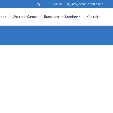
0661 / 9 33 90-30
info@edv-schule.net
rse
Weitere Kurse
Rund um Ihr Seminar
Kontakt
▼
▼
▼